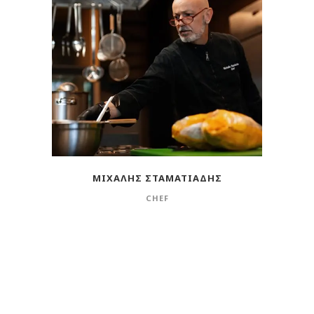
Ο Σεφ Πίσω από το Σπιτικό Μας
Φαγητό
ΜΙΧΆΛΗΣ ΣΤΑΜΑΤΙΆΔΗΣ
CHEF